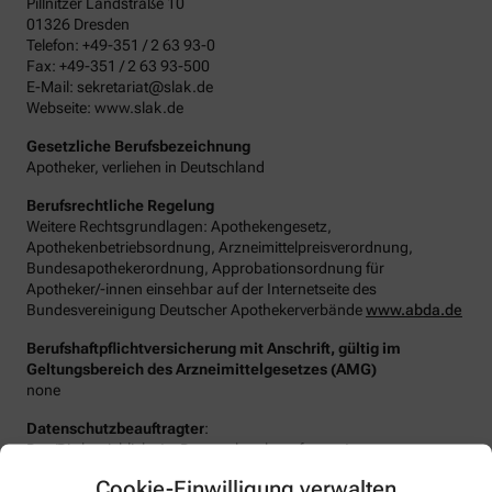
Pillnitzer Landstraße 10
01326 Dresden
Telefon: +49-351 / 2 63 93-0
Fax: +49-351 / 2 63 93-500
E-Mail: sekretariat@slak.de
Webseite: www.slak.de
Gesetzliche Berufsbezeichnung
Apotheker, verliehen in Deutschland
Berufsrechtliche Regelung
Weitere Rechtsgrundlagen: Apothekengesetz,
Apothekenbetriebsordnung, Arzneimittelpreisverordnung,
Bundesapothekerordnung, Approbationsordnung für
Apotheker/-innen einsehbar auf der Internetseite des
Bundesvereinigung Deutscher Apothekerverbände
www.abda.de
Berufshaftpflichtversicherung mit Anschrift, gültig im
Geltungsbereich des Arzneimittelgesetzes (AMG)
none
Datenschutzbeauftragter
:
Den/Die betriebliche/-n Datenschutzbeauftragte/-n unserer
Apotheke können Sie hier erreichen:
Cookie-Einwilligung verwalten