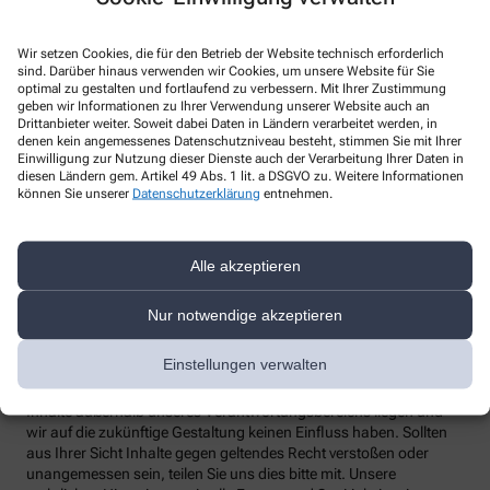
Telefon
:
Wir setzen Cookies, die für den Betrieb der Website technisch erforderlich
Fax
:
sind. Darüber hinaus verwenden wir Cookies, um unsere Website für Sie
Email
:
optimal zu gestalten und fortlaufend zu verbessern. Mit Ihrer Zustimmung
Website
:
geben wir Informationen zu Ihrer Verwendung unserer Website auch an
Drittanbieter weiter. Soweit dabei Daten in Ländern verarbeitet werden, in
Weitere Hinweise
denen kein angemessenes Datenschutzniveau besteht, stimmen Sie mit Ihrer
Einwilligung zur Nutzung dieser Dienste auch der Verarbeitung Ihrer Daten in
diesen Ländern gem. Artikel 49 Abs. 1 lit. a DSGVO zu. Weitere Informationen
Streitschlichtung
können Sie unserer
Datenschutzerklärung
entnehmen.
Wir sind weder verpflichtet noch bereit, an einem
Streitbeilegungsverfahren vor einer Verbraucherschlichtungsstelle
teilzunehmen.
Alle akzeptieren
Haftung
Wir sind für unsere Inhalte verantwortlich. Alle Inhalte werden mit
Nur notwendige akzeptieren
der gebotenen Sorgfalt und nach bestem Wissen erstellt. Soweit
wir mittels Links auf Internetseiten Dritter verweisen, können wir
Einstellungen verwalten
keine Gewähr für die fortwährende Aktualität, Richtigkeit und
Vollständigkeit der verlinkten Inhalte übernehmen, da diese
Inhalte außerhalb unseres Verantwortungsbereichs liegen und
wir auf die zukünftige Gestaltung keinen Einfluss haben. Sollten
aus Ihrer Sicht Inhalte gegen geltendes Recht verstoßen oder
unangemessen sein, teilen Sie uns dies bitte mit. Unsere